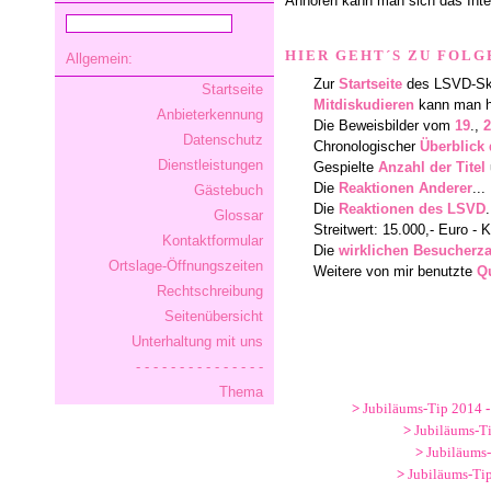
Anhören kann man sich das Inte
HIER GEHT´S ZU FOLG
Allgemein:
Zur
Startseite
des LSVD-Ska
Startseite
Mitdiskudieren
kann man h
Anbieterkennung
Die Beweisbilder vom
19
.,
2
Datenschutz
Chronologischer
Überblick 
Dienstleistungen
Gespielte
Anzahl der Titel
Die
Reaktionen Anderer
...
Gästebuch
Die
Reaktionen des LSVD
.
Glossar
Streitwert: 15.000,- Euro -
Kontaktformular
Die
wirklichen Besucherz
Ortslage-Öffnungszeiten
Weitere von mir benutzte
Q
Rechtschreibung
Seitenübersicht
Unterhaltung mit uns
- - - - - - - - - - - - - - -
Thema
>
Jubiläums-Tip 2014
-
>
Jubiläums-T
>
Jubiläums
>
Jubiläums-Ti