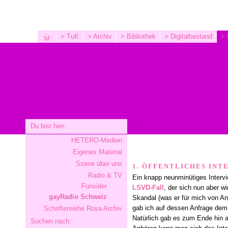
> TuK
> Archiv
> Bibliothek
> Digitalbestand
> 
Du bist hier:
HETERO-Medien
Eigenes Material
Szene über uns
1. ÖFFENTLICHES INT
Radio & TV
Ein knapp neunminütiges Interv
Funsider
LSVD-Fall
, der sich nun aber w
gayRadio Schweiz
Skandal (was er für mich von An
gab ich auf dessen Anfrage dem
Schriftenreihe Rosa Archiv
Natürlich gab es zum Ende hin a
Suchen nach: