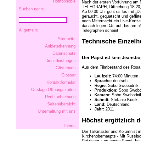
Homophobie
Nach der ersten Vorführung am M
TELEGRAPH, Dittrichring 18-20, 
Suchen nach:
Ab 00:00 Uhr geht es los mit „De
geraucht, gequatscht und geflir
nach Mitternacht ein Live-Konzer
danach legen DJs auf, bis am n
Allgemein:
Telegraphen scheint.
Startseite
Technische Einzelh
Anbieterkennung
Datenschutz
Der Papst ist kein Jeansbo
Dienstleistungen
Aus dem Filmbestand des Rosa 
Gästebuch
Glossar
Laufzeit:
74:00 Minuten
Sprache:
deutsch
Kontaktformular
Regie:
Sobo Swobodnik
Ortslage-Öffnungszeiten
Produktion:
Sobo Swobo
Kamera:
Sobo Swobodni
Rechtschreibung
Schnitt:
Stefanie Kosik
Seitenübersicht
Land:
Deutschland
Jahr:
2011
Unterhaltung mit uns
- - - - - - - - - - - - - - -
Höchst ergötzlich d
Thema
Der Talkmaster und Kolumnist 
Kirchenoberhaupts - Mit Russis
Ratzinger zum neuen Papst, bat