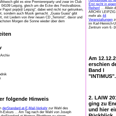
Homophobie ist he
ittwoch gibt es eine Premierenparty und zwar im Club
Erst recht in eige
04109 Leipzig, gleich um die Ecke des Festivalbüros.
Reihen!
... Allein
r Papst pop(e)t Leipzig“; dabei wird nicht nur getrunken,
ARCHIV LEIPZIG
tet, sondern auch Musik gemacht. „Guaia Guaia“ gibt
mehr als
44
t, mit Liedern von ihrer neuen CD „Terrorist“, davor und
Veranstaltungen
z
ächsten Morgen die Sonne wieder über dem
im Karl-Heinrich-U
Zentrum vom 6.-16
eiten
y
Archiv
Am 12.12.2
erschien d
Band I
dnik
"INTIMUS".
k
2. LAIW 20
er folgende Hinweis
ging zu En
im
derStandard.at-E-Mail-Verkehr
zur Wahl des
und hier ei
ch-Exkurs ... Am Tag nach der Wahl von Joseph
Rückblick
 derStandard.at Hermes Phettberg zu einem