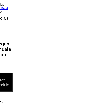
das
. Band
ren
 C 318
egen
ndals
 im
t
ten
.
rchiv
s