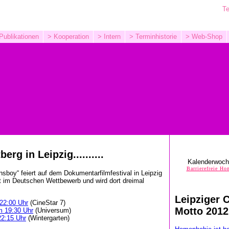
Te
Publikationen
> Kooperation
> Intern
> Terminhistorie
> Web-Shop
berg in Leipzig..........
Kalenderwoc
Barrierefreie H
nsboy“ feiert auf dem Dokumentarfilmfestival in Leipzig
ft im Deutschen Wettbewerb und wird dort dreimal
Leipziger 
22:00 Uhr
(CineStar 7)
Motto 2012
m 19:30 Uhr
(Universum)
22:15 Uhr
(Wintergarten)