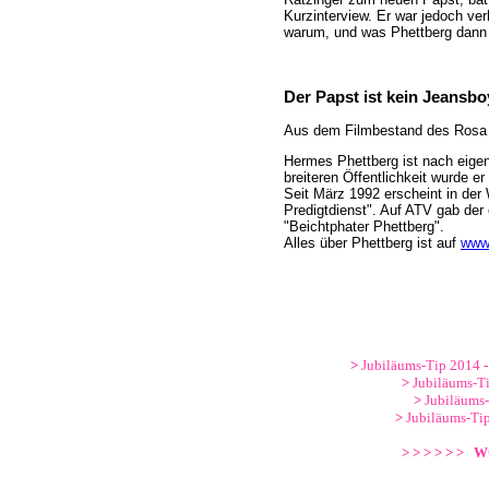
Kurzinterview. Er war jedoch ver
warum, und was Phettberg dann d
Der Papst ist kein Jeansbo
Aus dem Filmbestand des Rosa 
Hermes Phettberg ist nach eigen
breiteren Öffentlichkeit wurde 
Seit März 1992 erscheint in der 
Predigtdienst". Auf ATV gab der
"Beichtphater Phettberg".
Alles über Phettberg ist auf
www.
>
Jubiläums-Tip 2014
-
>
Jubiläums-T
>
Jubiläums
>
Jubiläums-Ti
> > > > > > 