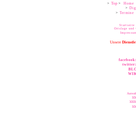
Top
>
>
Home
>
Dig
>
Termine
Startseite
Ortslage und
Impressu
Unsere
Dienstle
facebook
twitter
BL
WIK
Auswah
www
www.
www