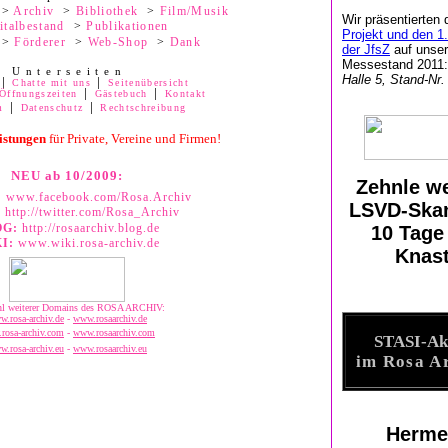
>
Archiv
>
Bibliothek
>
Film/Musik
Wir präsentierten 
italbestand
>
Publikationen
Projekt und den 1
>
Förderer
>
Web-Shop
>
Dank
der JfsZ
auf unse
Messestand 2011:
U n t e r s e i t e n
Halle 5, Stand-Nr.
│
Chatte mit uns
│
Seitenübersicht
 Öffnungszeiten
│
Gästebuch
│
Kontakt
m
│
Datenschutz
│
Rechtschreibung
istungen
für Private, Vereine und Firmen!
NEU ab 10/2009:
Zehnle w
:
www.facebook.com/Rosa.Archiv
LSVD-Ska
:
http://twitter.com/Rosa_Archiv
OG:
http://rosaarchiv.blog.de
10 Tage
I:
www.wiki.rosa-archiv.de
Knas
l weiterer Domains des ROSA ARCHIV:
.rosa-archiv.de
-
www.rosaarchiv.de
rosa-archiv.com
-
www.rosaarchiv.com
.
STASI-Ak
.rosa-archiv.eu
-
www.rosaarchiv.eu
im Rosa A
lila archiv, lilaarchiv, lila-archiv
aids archiv, aidsarchiv, aids-archiv
www.lila-archiv.de - www.lilaarchiv.com - www.lila-archiv.com - www.lila-archiv.eu – www.lilaarchiv.eu
www.aids-archiv.de - www.aidsarchiv.de - www.aids-archiv.com - www.aidsarchiv.com
Herme