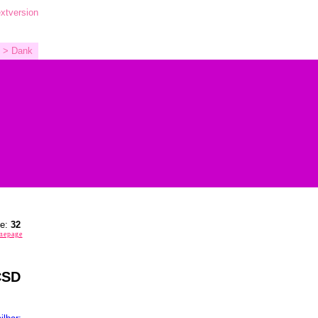
xtversion
> Dank
he:
32
omepage
CSD