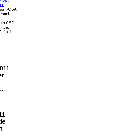
ilbar:
nen
 das ROSA
 macht
um CSD
lrichs-
. Juli!
011
er
..
11
de
n