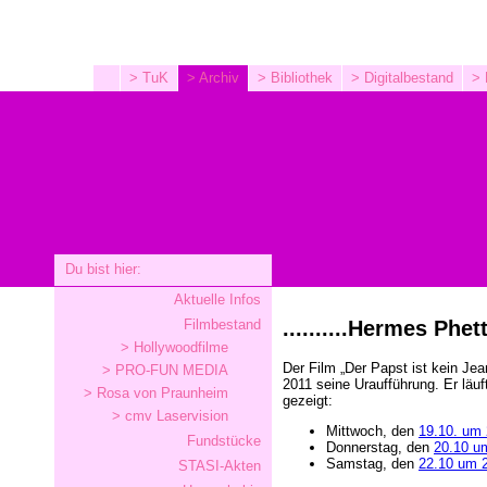
> TuK
> Archiv
> Bibliothek
> Digitalbestand
> 
Du bist hier:
Aktuelle Infos
Filmbestand
..........Hermes Phett
> Hollywoodfilme
Der Film „Der Papst ist kein Jea
> PRO-FUN MEDIA
2011 seine Uraufführung. Er läu
> Rosa von Praunheim
gezeigt:
> cmv Laservision
Mittwoch, den
19.10. um 
Fundstücke
Donnerstag, den
20.10 u
Samstag, den
22.10 um 
STASI-Akten