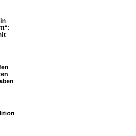
in
t":
it
fen
ten
gaben
ition