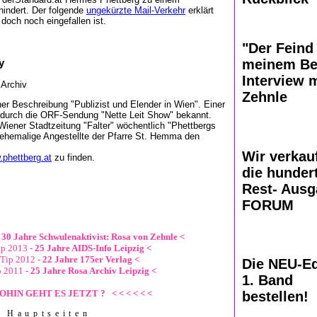
hindert. Der folgende
ungekürzte Mail-Verkehr
erklärt
och noch eingefallen ist.
"Der Feind 
y
meinem Bet
Interview m
Archiv
Zehnle
er Beschreibung "Publizist und Elender in Wien". Einer
er durch die ORF-Sendung "Nette Leit Show" bekannt.
Wiener Stadtzeitung "Falter" wöchentlich "Phettbergs
 ehemalige Angestellte der Pfarre St. Hemma den
Wir verkau
phettberg.at
zu finden.
die hunder
Rest- Aus
FORUM
 30 Jahre Schwulenaktivist: Rosa von Zehnle <
ip 2013
- 25 Jahre AIDS-Info Leipzig <
-Tip 2012
- 22 Jahre 175er Verlag <
Die NEU-Ed
p 2011
- 25 Jahre Rosa Archiv Leipzig <
1. Band
WOHIN GEHT ES JETZT ? < < < < < <
bestellen!
H a u p t s e i t e n