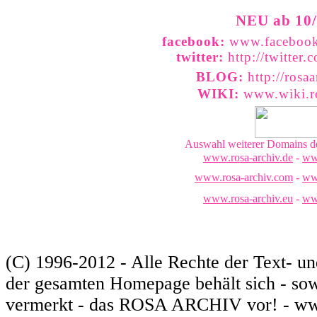
NEU ab 10/
facebook:
www.facebook
twitter:
http://twitter
BLOG:
http://rosa
WIKI:
www.wiki.ro
Auswahl weiterer Domains
www.rosa-archiv.de
-
ww
www.rosa-archiv.com
-
ww
www.rosa-archiv.eu
-
ww
lila archiv, lilaarchiv, lila-archiv
aids
www.lila-archiv.de - www.lilaarchiv.com - www.lila-archiv.com - www.lila-archiv.eu – www.lilaarchiv.eu
www.aids-archiv.de - www.aidsarchiv.de - www.aids-archiv.
(C) 1996-2012 - Alle Rechte der Text- un
der gesamten Homepage behält sich - sow
vermerkt - das ROSA ARCHIV vor! - ww