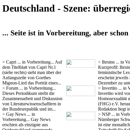
Deutschland - Szene: überregi
... Seite ist in Vorbereitung, aber schon
> Capri
... in Vorbereitung... Auf
> Ihrsinn
... in V
dem Titelblatt von Capri Nr.1
Kurzprofil: Ihrsin
(siehe rechts) sieht man über der
feministische Les
Anfangszeile von Goethes
erscheint jeweils
Mignon-Lied das Porträt eines...
Dezember zu unte
> Forum
... in Vorbereitung...
> Invertito
... in 
Dieses Periodikum strebt die
Invertito wird v
Zusammenarbeit und Diskussion
Homosexualität 
von Literaturwissenschaftlern in
(FHG) e.V. hera
der Bundesrepublik und im...
Redaktion liegt i
> Gay News
... in
> NSP
... in Vorb
Vorbereitung... Gay News
Nürnberger Schw
erschien als einzigste aus
ist eine monatlic
Ostdeutschland stammende
Zeitschrift für S