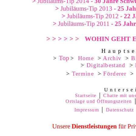
>
Jubiläums-Tip 2014
- 30 Jahre Schwu
>
Jubiläums-Tip 2013
- 25 Jah
>
Jubiläums-Tip 2012
- 22 J
>
Jubiläums-Tip 2011
- 25 Jahr
> > > > > > WOHIN GEHT ES
H a u p t s e 
Top
>
>
Home
>
Archiv
>
B
>
Digitalbestand
>
>
Termine
>
Förderer
>
U n t e r s e 
Startseite
│
Chatte mit un
Ortslage und Öffnungszeiten
Impressum
│
Datenschutz
Unsere
Dienstleistungen
für Pri